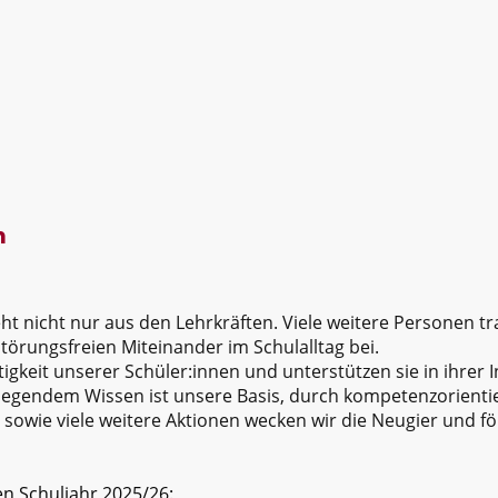
START
SCHU
m
t nicht nur aus den Lehrkräften. Viele weitere Personen t
örungsfreien Miteinander im Schulalltag bei.
tigkeit unserer Schüler:innen und unterstützen sie in ihrer In
legendem Wissen ist unsere Basis, durch kompetenzorienti
 sowie viele weitere Aktionen wecken wir die Neugier und f
n Schuljahr 2025/26: