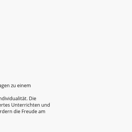
LE
ANGEBOTE
ELTERN
TERMINE
ragen zu einem
dividualität. Die
ertes Unterrichten und
ördern die Freude am