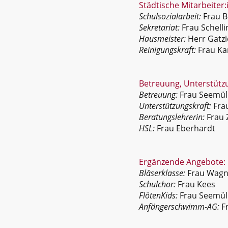
Städtische Mitarbeiter:
Schulsozialarbeit:
Frau 
Sekretariat:
Frau Schelli
Hausmeister:
Herr Gatzi
Reinigungskraft:
Frau Ka
Betreuung, Unterstütz
Betreuung:
Frau Seemüll
Unterstützungskraft:
Fra
Beratungslehrerin:
Frau 
HSL:
Frau Eberhardt
Ergänzende Angebote:
Bläserklasse:
Frau Wagn
Schulchor:
Frau Kees
FlötenKids:
Frau Seemül
Anfängerschwimm-AG:
Fr