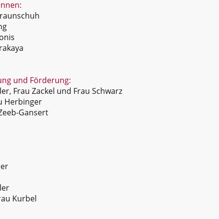
innen:
Braunschuh
ng
onis
rakaya
ung und Förderung:
er, Frau Zackel und Frau Schwarz
u Herbinger
Zeeb-Gansert
er
ler
au Kurbel