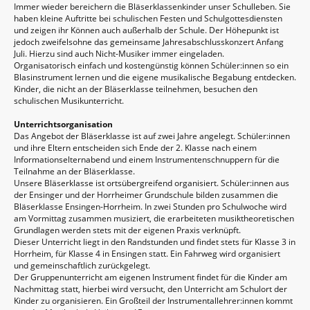
Immer wieder bereichern die Bläserklassenkinder unser Schulleben. Sie
haben kleine Auftritte bei schulischen Festen und Schulgottesdiensten
und zeigen ihr Können auch außerhalb der Schule. Der Höhepunkt ist
jedoch zweifelsohne das gemeinsame Jahresabschlusskonzert Anfang
Juli. Hierzu sind auch Nicht-Musiker immer eingeladen.
Organisatorisch einfach und kostengünstig können Schüler:innen so ein
Blasinstrument lernen und die eigene musikalische Begabung entdecken.
Kinder, die nicht an der Bläserklasse teilnehmen, besuchen den
schulischen Musikunterricht.
Unterrichtsorganisation
Das Angebot der Bläserklasse ist auf zwei Jahre angelegt. Schüler:innen
und ihre Eltern entscheiden sich Ende der 2. Klasse nach einem
Informationselternabend und einem Instrumentenschnuppern für die
Teilnahme an der Bläserklasse.
Unsere Bläserklasse ist ortsübergreifend organisiert. Schüler:innen aus
der Ensinger und der Horrheimer Grundschule bilden zusammen die
Bläserklasse Ensingen-Horrheim. In zwei Stunden pro Schulwoche wird
am Vormittag zusammen musiziert, die erarbeiteten musiktheoretischen
Grundlagen werden stets mit der eigenen Praxis verknüpft.
Dieser Unterricht liegt in den Randstunden und findet stets für Klasse 3 in
Horrheim, für Klasse 4 in Ensingen statt. Ein Fahrweg wird organisiert
und gemeinschaftlich zurückgelegt.
Der Gruppenunterricht am eigenen Instrument findet für die Kinder am
Nachmittag statt, hierbei wird versucht, den Unterricht am Schulort der
Kinder zu organisieren. Ein Großteil der Instrumentallehrer:innen kommt